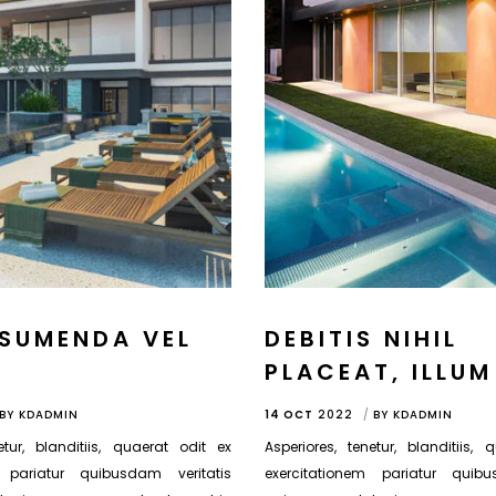
SSUMENDA VEL
DEBITIS NIHIL
PLACEAT, ILLUM
BY
KDADMIN
14 OCT
2022
BY
KDADMIN
etur, blanditiis, quaerat odit ex
Asperiores, tenetur, blanditiis,
m pariatur quibusdam veritatis
exercitationem pariatur quibu