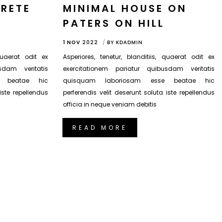
RETE
MINIMAL HOUSE ON
PATERS ON HILL
1 NOV
2022
BY
KDADMIN
 quaerat odit ex
Asperiores, tenetur, blanditiis, quaerat odit ex
sdam veritatis
exercitationem pariatur quibusdam veritatis
e beatae hic
quisquam laboriosam esse beatae hic
iste repellendus
perferendis velit deserunt soluta iste repellendus
officia in neque veniam debitis
READ MORE