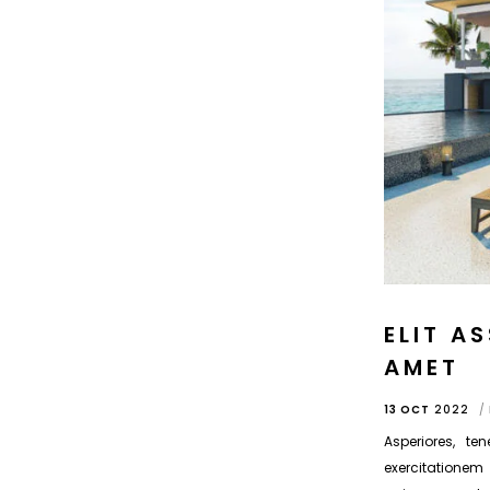
ELIT A
AMET
13 OCT
2022
Asperiores, ten
exercitatione