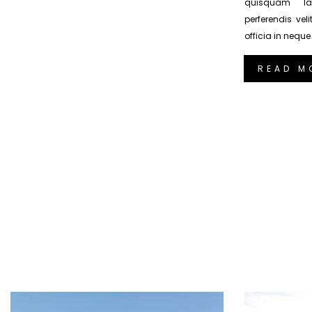
quisquam la
perferendis vel
officia in nequ
READ M