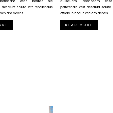
boriosam esse beatae hic
quisquam laboriosam ess
it deserunt soluta iste repellendus
perferendis velit deserunt soluta 
e veniam debitis
officia in neque veniam debitis
ORE
READ MORE