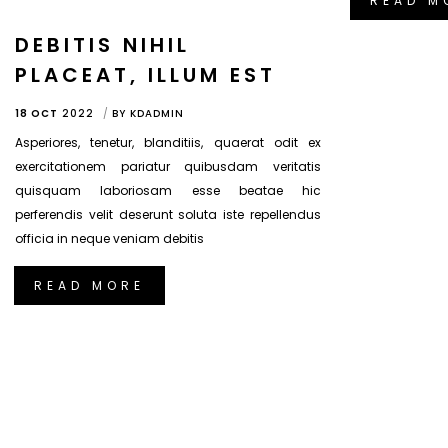
READ M
DEBITIS NIHIL
PLACEAT, ILLUM EST
18 OCT
2022
BY
KDADMIN
Asperiores, tenetur, blanditiis, quaerat odit ex
exercitationem pariatur quibusdam veritatis
quisquam laboriosam esse beatae hic
perferendis velit deserunt soluta iste repellendus
officia in neque veniam debitis
READ MORE