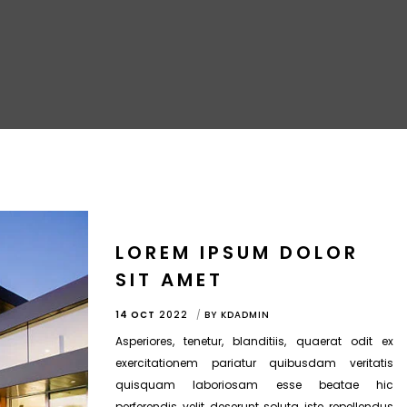
LOREM IPSUM DOLOR
SIT AMET
14 OCT
2022
BY
KDADMIN
Asperiores, tenetur, blanditiis, quaerat odit ex
exercitationem pariatur quibusdam veritatis
quisquam laboriosam esse beatae hic
perferendis velit deserunt soluta iste repellendus