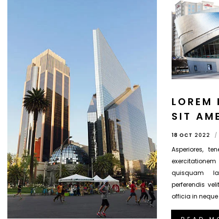
LOREM 
SIT AM
18 OCT
2022
Asperiores, ten
exercitatione
quisquam la
perferendis vel
officia in nequ