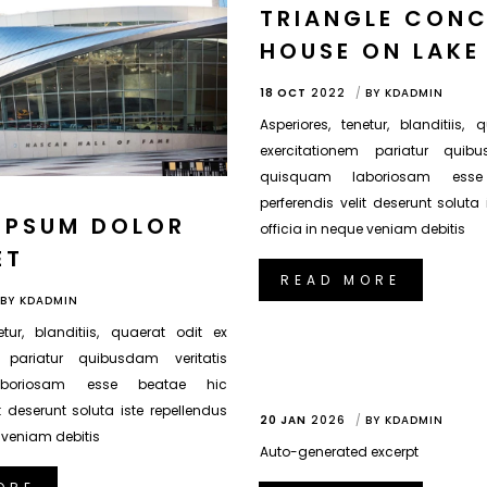
TRIANGLE CONC
HOUSE ON LAKE
18 OCT
2022
BY
KDADMIN
Asperiores, tenetur, blanditiis,
exercitationem pariatur quibu
quisquam laboriosam ess
perferendis velit deserunt soluta 
IPSUM DOLOR
officia in neque veniam debitis
ET
READ MORE
BY
KDADMIN
etur, blanditiis, quaerat odit ex
m pariatur quibusdam veritatis
boriosam esse beatae hic
it deserunt soluta iste repellendus
20 JAN
2026
BY
KDADMIN
e veniam debitis
Auto-generated excerpt