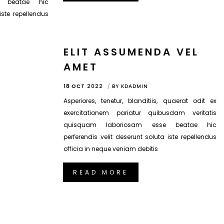
e beatae hic
iste repellendus
ELIT ASSUMENDA VEL
AMET
18 OCT
2022
BY
KDADMIN
Asperiores, tenetur, blanditiis, quaerat odit ex
exercitationem pariatur quibusdam veritatis
quisquam laboriosam esse beatae hic
perferendis velit deserunt soluta iste repellendus
officia in neque veniam debitis
READ MORE