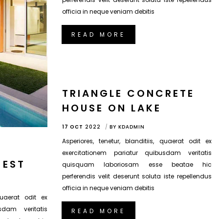
officia in neque veniam debitis
READ MORE
TRIANGLE CONCRETE
HOUSE ON LAKE
17 OCT
2022
BY
KDADMIN
Asperiores, tenetur, blanditiis, quaerat odit ex
exercitationem pariatur quibusdam veritatis
 EST
quisquam laboriosam esse beatae hic
perferendis velit deserunt soluta iste repellendus
officia in neque veniam debitis
 quaerat odit ex
sdam veritatis
READ MORE